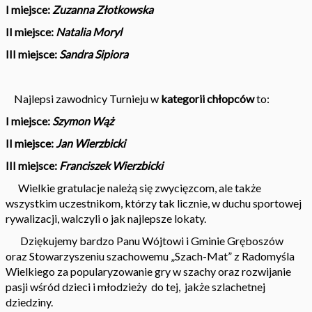
I miejsce:
Zuzanna Złotkowska
II miejsce:
Natalia Moryl
III miejsce:
Sandra Sipiora
Najlepsi zawodnicy Turnieju w
kategorii chłopców
to:
I miejsce:
Szymon Wąż
II miejsce:
Jan Wierzbicki
III miejsce:
Franciszek Wierzbicki
Wielkie gratulacje należą się zwycięzcom, ale także
wszystkim uczestnikom, którzy tak licznie, w duchu sportowej
rywalizacji, walczyli o jak najlepsze lokaty.
Dziękujemy bardzo Panu Wójtowi i Gminie Gręboszów
oraz Stowarzyszeniu szachowemu „Szach-Mat” z Radomyśla
Wielkiego za popularyzowanie gry w szachy oraz rozwijanie
pasji wśród dzieci i młodzieży do tej, jakże szlachetnej
dziedziny.