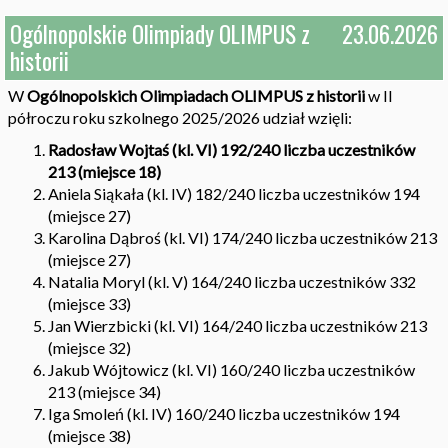
Ogólnopolskie Olimpiady OLIMPUS z
23.06.2026
historii
W
Ogólnopolskich Olimpiadach OLIMPUS z historii
w II
półroczu roku szkolnego 2025/2026 udział wzięli:
Radosław Wojtaś
(kl. VI) 192/240 liczba uczestników
213 (miejsce 18)
Aniela Siąkała (kl. IV) 182/240 liczba uczestników 194
(miejsce 27)
Karolina Dąbroś (kl. VI) 174/240 liczba uczestników 213
(miejsce 27)
Natalia Moryl (kl. V) 164/240 liczba uczestników 332
(miejsce 33)
Jan Wierzbicki (kl. VI) 164/240 liczba uczestników 213
(miejsce 32)
Jakub Wójtowicz (kl. VI) 160/240 liczba uczestników
213 (miejsce 34)
Iga Smoleń (kl. IV) 160/240 liczba uczestników 194
(miejsce 38)