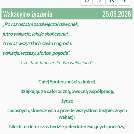
12
13
15
16
Wakacyjne życzenia
25.06.2026
,,Po raz ostatni zadźwięczał dzwonek,
jutro wakacje, lekcje skończone!...
A teraz wszystkich czeka nagroda:
wakacje, wczasy, słońce, pogoda’’.
Czesław Janczarski „Na wakacjach”
Całej Społeczności szkolnej,
dziękując za całoroczną, owocną współpracę,
życzę
radosnych, słonecznych a przede wszystkim
bezpiecznych
wakacji.
Niech ten letni czas będzie pełen interesujących podróży,