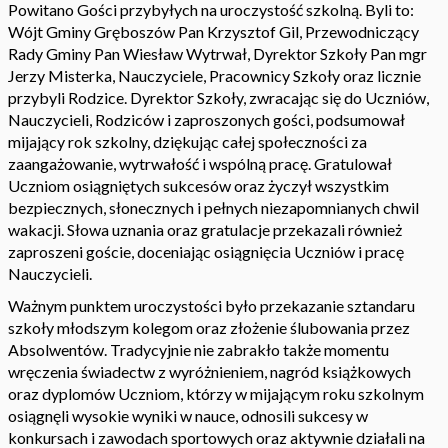
Powitano Gości przybyłych na uroczystość szkolną. Byli to:
Wójt Gminy Gręboszów Pan Krzysztof Gil, Przewodniczący
Rady Gminy Pan Wiesław Wytrwał, Dyrektor Szkoły Pan mgr
Jerzy Misterka, Nauczyciele, Pracownicy Szkoły oraz licznie
przybyli Rodzice. Dyrektor Szkoły, zwracając się do Uczniów,
Nauczycieli, Rodziców i zaproszonych gości, podsumował
mijający rok szkolny, dziękując całej społeczności za
zaangażowanie, wytrwałość i wspólną pracę. Gratulował
Uczniom osiągniętych sukcesów oraz życzył wszystkim
bezpiecznych, słonecznych i pełnych niezapomnianych chwil
wakacji. Słowa uznania oraz gratulacje przekazali również
zaproszeni goście, doceniając osiągnięcia Uczniów i pracę
Nauczycieli.
Ważnym punktem uroczystości było przekazanie sztandaru
szkoły młodszym kolegom oraz złożenie ślubowania przez
Absolwentów. Tradycyjnie nie zabrakło także momentu
wręczenia świadectw z wyróżnieniem, nagród książkowych
oraz dyplomów Uczniom, którzy w mijającym roku szkolnym
osiągnęli wysokie wyniki w nauce, odnosili sukcesy w
konkursach i zawodach sportowych oraz aktywnie działali na