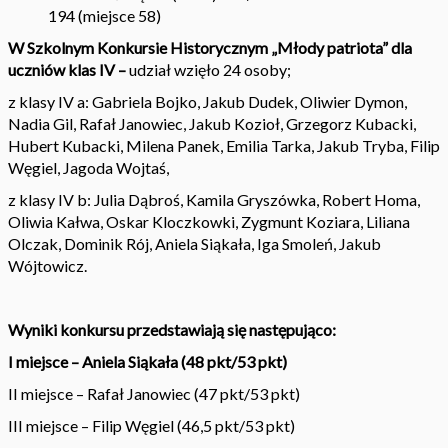
194 (miejsce 58)
W Szkolnym Konkursie Historycznym „Młody patriota” dla
uczniów klas IV –
udział wzięło 24 osoby;
z klasy IV a: Gabriela Bojko, Jakub Dudek, Oliwier Dymon,
Nadia Gil, Rafał Janowiec, Jakub Kozioł, Grzegorz Kubacki,
Hubert Kubacki, Milena Panek, Emilia Tarka, Jakub Tryba, Filip
Węgiel, Jagoda Wojtaś,
z klasy IV b: Julia Dąbroś, Kamila Gryszówka, Robert Homa,
Oliwia Kałwa, Oskar Kloczkowki, Zygmunt Koziara, Liliana
Olczak, Dominik Rój, Aniela Siąkała, Iga Smoleń, Jakub
Wójtowicz.
Wyniki konkursu przedstawiają się następująco:
I miejsce – Aniela Siąkała (48 pkt/53 pkt)
II miejsce – Rafał Janowiec (47 pkt/53 pkt)
III miejsce – Filip Węgiel (46,5 pkt/53 pkt)