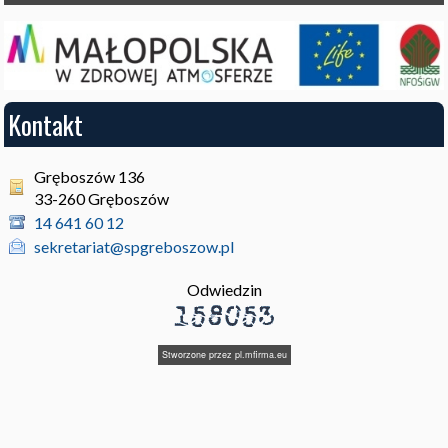
Kontakt
Gręboszów 136
33-260 Gręboszów
14 641 60 12
sekretariat@spgreboszow.pl
Odwiedzin
Stworzone przez
pl.mfirma.eu