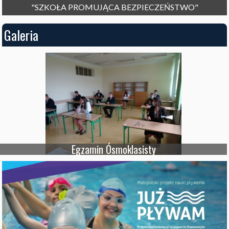
"SZKOŁA PROMUJĄCA BEZPIECZEŃSTWO"
Galeria
Egzamin Ósmoklasisty