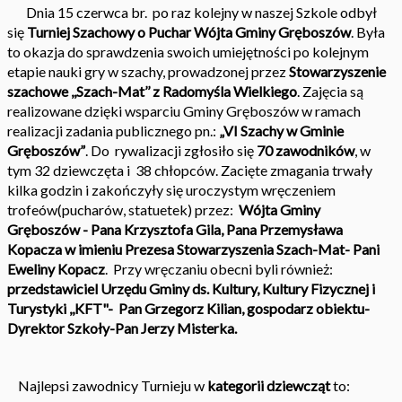
Dnia 15 czerwca br. po raz kolejny w naszej Szkole odbył
się
Turniej Szachowy o Puchar Wójta Gminy Gręboszów
. Była
to okazja do sprawdzenia swoich umiejętności po kolejnym
etapie nauki gry w szachy, prowadzonej przez
Stowarzyszenie
szachowe ,,Szach-Mat’’ z Radomyśla Wielkiego
. Zajęcia są
realizowane dzięki wsparciu Gminy Gręboszów w ramach
realizacji zadania publicznego pn.:
„VI Szachy w Gminie
Gręboszów”
. Do rywalizacji zgłosiło się
70 zawodników
, w
tym 32 dziewczęta i 38 chłopców. Zacięte zmagania trwały
kilka godzin i zakończyły się uroczystym wręczeniem
trofeów(pucharów, statuetek) przez:
Wójta Gminy
Gręboszów - Pana Krzysztofa Gila, Pana Przemysława
Kopacza w imieniu Prezesa Stowarzyszenia Szach-Mat- Pani
Eweliny Kopacz
. Przy wręczaniu obecni byli również:
przedstawiciel Urzędu Gminy ds. Kultury, Kultury Fizycznej
i
Turystyki ,,KFT"- Pan Grzegorz Kilian, gospodarz obiektu-
Dyrektor Szkoły-Pan Jerzy Misterka.
Najlepsi zawodnicy Turnieju w
kategorii dziewcząt
to: