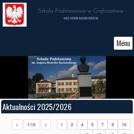
 Szkoła Podstawowa w Gręboszowie 
NASZ PATRON NASZYM WZOREM
Menu
Aktualności 2025/2026
<
1/16
>
1
2
4
5
7
9
10