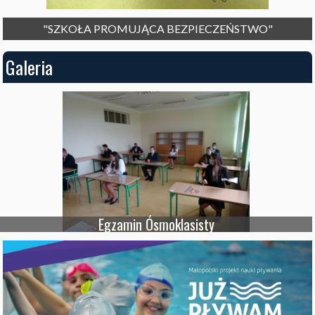
"SZKOŁA PROMUJĄCA BEZPIECZEŃSTWO"
Galeria
Egzamin Ósmoklasisty