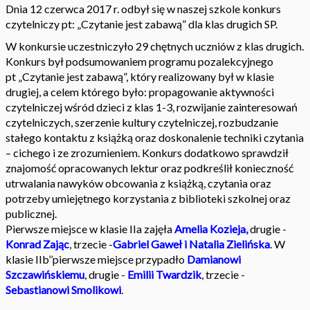
Dnia 12 czerwca 2017 r. odbył się w naszej szkole konkurs
czytelniczy pt: „Czytanie jest zabawą” dla klas drugich SP.
W konkursie uczestniczyło 29 chętnych uczniów z klas drugich.
Konkurs był podsumowaniem programu pozalekcyjnego
pt „Czytanie jest zabawą”, który realizowany był w klasie
drugiej, a celem którego było: propagowanie aktywności
czytelniczej wśród dzieci z klas 1-3, rozwijanie zainteresowań
czytelniczych, szerzenie kultury czytelniczej, rozbudzanie
stałego kontaktu z książką oraz doskonalenie techniki czytania
– cichego i ze zrozumieniem. Konkurs dodatkowo sprawdził
znajomość opracowanych lektur oraz podkreślił konieczność
utrwalania nawyków obcowania z książką, czytania oraz
potrzeby umiejętnego korzystania z biblioteki szkolnej oraz
publicznej.
Pierwsze miejsce w klasie IIa zajęła
Amelia Kozieja,
drugie -
Konrad Zając
, trzecie -
Gabriel Gaweł i Natalia Zielińska
. W
klasie IIb’’pierwsze miejsce przypadło
Damianowi
Szczawińskiemu
, drugie -
Emilii Twardzik
, trzecie -
Sebastianowi Smolikowi
.