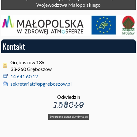
Województwa Małopolskiego
Kontakt
Gręboszów 136
33-260 Gręboszów
14 641 60 12
sekretariat@spgreboszow.pl
Odwiedzin
Stworzone przez
pl.mfirma.eu