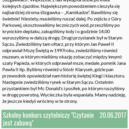
kolejnych zjazdów. Największym powodzeniem cieszyła się
najbardziej stroma ślizgawka – „Kamikadze”. Bawiliśmy się
świetnie! Niestety, musieliśmy ruszać dalej. Po zejściu z Góry
Parkowej, skosztowaliśmy leczniczych wód, przeszliśmy po
krynickim deptaku, zakupiliśmy lody i o godzinie 14.00
wyruszyliśmy w dalszą drogę. Drugi przystanek był w Starym
Sączu. Zwiedziliśmy tam ołtarz, przy którym Jan Paweł II
odprawiał Mszę Świętą w 1997roku, zwiedziliśmy również
muzeum, w którym mieliśmy okazję zobaczyć między innymi:
szaty Papieża, w których odprawiał msze, medale, pomnik Jana
Pawła II itp. Byliśmy również u Sióstr Klarysek, gdzie pan
przewodnik opowiedział nam historię świętej Kingi i klasztoru.
Następnie zwiedziliśmy rynek w Starym Sączu. Ostatnim
przystankiem był Mc Donald’s i posiłek, po którym ruszyliśmy
w drogę powrotną. Wycieczka była wspaniała. Mamy nadzieję,
że jeszcze kiedyś wrócimy w te strony.
Szkolny konkurs czytelniczy "Czytanie
20.06.2017
jest zabawą"