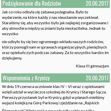
Podziękowanie dla Rodziców
20.06.2017
Jak co roku odbyła się zabawa pożegnalna. Było to
wydarzenie, na które każdy z nas nieustannie wyczekiwał.
Staraliśmy się, aby wszystko było jak najlepiej zorganizowane i
aby atmosfera między uczniami była nieskazitelna. Jednak to
wszystko
nie odbyło by się bez ogromnego wkładu naszych rodziców,
którzy pomogli nam w sprawach organizacyjnych, pieniężnych
oraz opiekuńczych podczas zabawy. Za to wszystko bardzo im
dziękujemy.
Klasa III gimnazjum
Wspomnienia z Krynicy
20.06.2017
W dniu 19 czerwca uczniowie klas IV – VI wraz z opiekunami
wzięli udział w wycieczce szkolnej do Krynicy i Starego Sącza.
Pierwszy przystanek był w Krynicy, gdyż w planach mieliśmy
wyjazd kolejką na Górę Parkową i zjeżdżanie na „Rajskich
Ślizgawkach”. Większość z nas wykupiła sobie po kilka