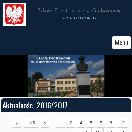
 Szkoła Podstawowa w Gręboszowie 
NASZ PATRON NASZYM WZOREM
Menu
Aktualności 2016/2017
<
1/15
>
1
2
4
5
7
8
10