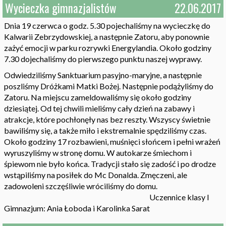
Wycieczka gimnazjalistów
22.06.2017
Dnia 19 czerwca o godz. 5.30 pojechaliśmy na wycieczkę do
Kalwarii Zebrzydowskiej, a następnie Zatoru, aby ponownie
zażyć emocji w parku rozrywki Energylandia. Około godziny
7.30 dojechaliśmy do pierwszego punktu naszej wyprawy.
Odwiedziliśmy Sanktuarium pasyjno-maryjne, a następnie
poszliśmy Dróżkami Matki Bożej. Następnie podążyliśmy do
Zatoru. Na miejscu zameldowaliśmy się około godziny
dziesiątej. Od tej chwili mieliśmy cały dzień na zabawy i
atrakcje, które pochłonęły nas bez reszty. Wszyscy świetnie
bawiliśmy się, a także miło i ekstremalnie spędziliśmy czas.
Około godziny 17 rozbawieni, muśnięci słońcem i pełni wrażeń
wyruszyliśmy w stronę domu. W autokarze śmiechom i
śpiewom nie było końca. Tradycji stało się zadość i po drodze
wstąpiliśmy na posiłek do Mc Donalda. Zmęczeni, ale
zadowoleni szczęśliwie wróciliśmy do domu.
Uczennice klasy I
Gimnazjum: Ania Łoboda i Karolinka Sarat