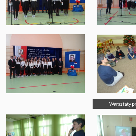
Warsztaty pr
Egzamin Ósmoklasisty