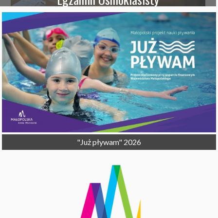
Egzamin Ósmoklasisty
"Już pływam" 2026