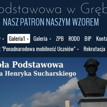
Podstawowa w Gręb
NASZ PATRON NASZYM WZOREM
y
Galeria1
Galeria
ZPB
RODO
BIP
Kont
t "Ponadnarodowa mobilność Uczniów"
Rekrutacja