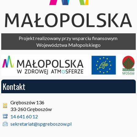
Projekt realizowany przy wsparciu finansowym 

Województwa Małopolskiego
Kontakt
Gręboszów 136
33-260 Gręboszów
14 641 60 12
sekretariat@spgreboszow.pl