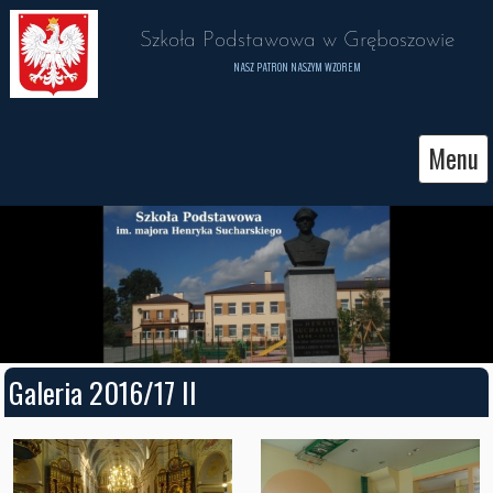
 Szkoła Podstawowa w Gręboszowie 
NASZ PATRON NASZYM WZOREM
Menu
Galeria 2016/17 II